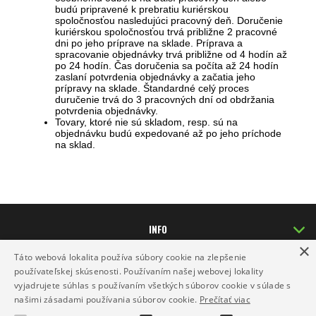
budú pripravené k prebratiu kuriérskou
spoločnosťou nasledujúci pracovný deň. Doručenie
kuriérskou spoločnosťou trvá približne 2 pracovné
dni po jeho príprave na sklade. Príprava a
spracovanie objednávky trvá približne od 4 hodín až
po 24 hodín. Čas doručenia sa počíta až 24 hodín
zaslaní potvrdenia objednávky a začatia jeho
prípravy na sklade. Štandardné celý proces
duručenie trvá do 3 pracovných dní od obdržania
potvrdenia objednávky.
Tovary, ktoré nie sú skladom, resp. sú na
objednávku budú expedované až po jeho príchode
na sklad.
INFO
×
DODANIE TOVARU
Táto webová lokalita používa súbory cookie na zlepšenie
KONTAKT
používateľskej skúsenosti. Používaním našej webovej lokality
vyjadrujete súhlas s používaním všetkých súborov cookie v súlade s
našimi zásadami používania súborov cookie.
Prečítať viac