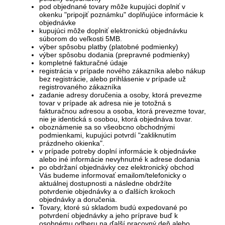
pod objednané tovary môže kupujúci doplniť v
okenku "pripojiť poznámku" doplňujúce informácie k
objednávke
kupujúci môže doplniť elektronickú objednávku
súborom do veľkosti 5MB.
výber spôsobu platby (platobné podmienky)
výber spôsobu dodania (prepravné podmienky)
kompletné fakturačné údaje
registrácia v prípade nového zákazníka alebo nákup
bez registrácie, alebo prihlásenie v prípade už
registrovaného zákazníka
zadanie adresy doručenia a osoby, ktorá prevezme
tovar v prípade ak adresa nie je totožná s
fakturačnou adresou a osoba, ktorá prevezme tovar,
nie je identická s osobou, ktorá objednáva tovar.
oboznámenie sa so všeobcno obchodnými
podmienkami, kupujúci potvrdí "zakliknutím
prázdneho okienka".
v prípade potreby doplní informácie k objednávke
alebo iné informácie nevyhnutné k adrese dodania
po obdržaní objednávky cez elektronický obchod
Vás budeme informovať emailom/telefonicky o
aktuálnej dostupnosti a následne obdržíte
potvrdenie objednávky a o ďalších krokoch
objednávky a doručenia.
Tovary, ktoré sú skladom budú expedované po
potvrdení objednávky a jeho príprave buď k
osobnému odberu na ďalší pracovný deň alebo