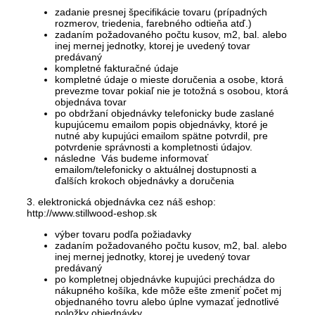
zadanie presnej špecifikácie tovaru (prípadných
rozmerov, triedenia, farebného odtieňa atď.)
zadaním požadovaného počtu kusov, m2, bal. alebo
inej mernej jednotky, ktorej je uvedený tovar
predávaný
kompletné fakturačné údaje
kompletné údaje o mieste doručenia a osobe, ktorá
prevezme tovar pokiaľ nie je totožná s osobou, ktorá
objednáva tovar
po obdržaní objednávky telefonicky bude zaslané
kupujúcemu emailom popis objednávky, ktoré je
nutné aby kupujúci emailom spätne potvrdil, pre
potvrdenie správnosti a kompletnosti údajov.
následne Vás budeme informovať
emailom/telefonicky o aktuálnej dostupnosti a
ďalších krokoch objednávky a doručenia
3. elektronická objednávka cez náš eshop:
http://www.stillwood-eshop.sk
výber tovaru podľa požiadavky
zadaním požadovaného počtu kusov, m2, bal. alebo
inej mernej jednotky, ktorej je uvedený tovar
predávaný
po kompletnej objednávke kupujúci prechádza do
nákupného košíka, kde môže ešte zmeniť počet mj
objednaného tovru alebo úplne vymazať jednotlivé
položky objednávky