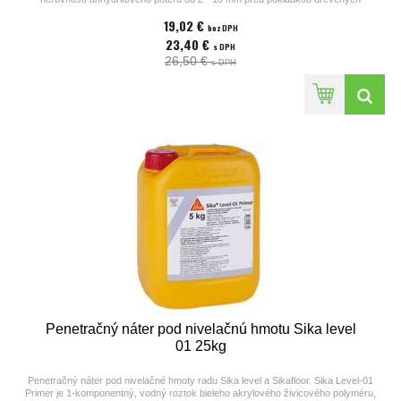
parkiet, laminátových podláh pokladaných plávajúcim spôsobom, elastických a
19,02 €
textilných podlahovín. Veľmi jednoducho sa aplikuje a dobre rozlieva. Cena za
bez DPH
balenie.
23,40 €
s DPH
26,50 €
s DPH
Penetračný náter pod nivelačnú hmotu Sika level
01 25kg
Penetračný náter pod nivelačné hmoty radu Sika level a Sikafloor. Sika Level-01
Primer je 1-komponentný, vodný roztok bieleho akrylového živicového polyméru,