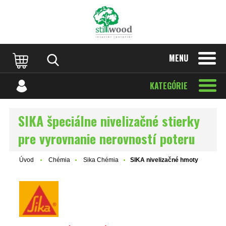
MENU
KATEGÓRIE
SIKA špeciálne nivelizačné stierky
pre vyrovnanie nerovností poteru
Úvod
Chémia
Sika Chémia
SIKA nivelizačné hmoty