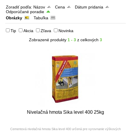
Zoradiť podľa:
Názov
Cena
Dátum pridania
Odporúčané poradie
Obrázky
Tabuľka
Tip
Akcia
Zľava
Novinka
Zobrazené produkty
1 - 3
z celkových
3
Nivelačná hmota Sika level 400 25kg
Cementová nivelačná hmota Sika level 400 určená pre vyrovnanie výškových