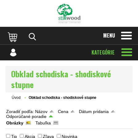
MENU
KATEGÓRIE
Obklad schodiska - shodiskové
stupne
Úvod
Obklad schodiska - shodiskové stupne
Zoradiť podľa:
Názov
Cena
Dátum pridania
Odporúčané poradie
Obrázky
Tabuľka
Tip
Akcia
Zľava
Novinka