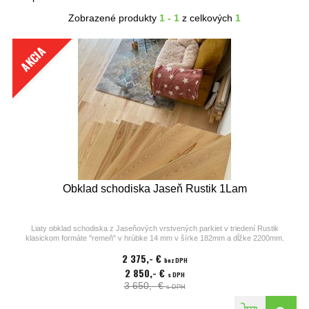
Zobrazené produkty
1 - 1
z celkových
1
AKCIA
Obklad schodiska Jaseň Rustik 1Lam
Liaty obklad schodiska z Jaseňových vrstvených parkiet v triedení Rustik
klasickom formáte "remeň" v hrúbke 14 mm v šírke 182mm a dĺžke 2200mm.
Parkety z kolekcií výrobcu Bjelin sú vhodné na podlahové kúrenie. Povrchová
2 375,- €
úprava parkiet pozostáva z prírodného matného laku, 2V hrán a povrchu s
bez DPH
jemným kartáčom.
2 850,- €
s DPH
3 650,- €
Cena platí pre rovné schody v počte 16ks. Cena sa nevzťahuje na točené
s DPH
schodisko, podesty či prípadné vyrovnávanie schodov.