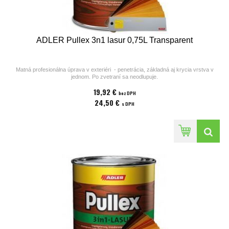
ADLER Pullex 3n1 lasur 0,75L Transparent
Matná profesionálna úprava v exteriéri - penetrácia, základná aj krycia vrstva v
jednom. Po zvetraní sa neodlupuje.
1. náter Pullex 3n1 lasur (penetrácia aj vrchná vrstva v jednom)
19,92 €
2. náter Pullex 3n1 lasur
bez DPH
24,50 €
s DPH
Prosím vložte číslo nižšie odtieňu do poznámky pri zasielaní objednávky.
Iné odtiene na dopyt.