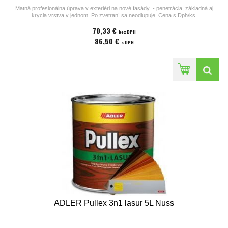
Matná profesionálna úprava v exteriéri na nové fasády - penetrácia, základná aj
krycia vrstva v jednom. Po zvetraní sa neodlupuje. Cena s Dph/ks.
70,33 €
Prosím vložte číslo nižšie odtieňu do poznámky pri zasielaní objednávky.
bez DPH
Iné odtiene na dopyt.
86,50 €
s DPH
ADLER Pullex 3n1 lasur 5L Nuss