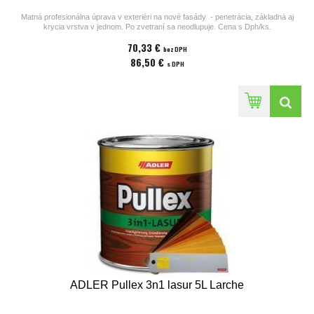
Matná profesionálna úprava v exteriéri na nové fasády - penetrácia, základná aj
krycia vrstva v jednom. Po zvetraní sa neodlupuje. Cena s Dph/ks.
70,33 €
Prosím vložte číslo nižšie odtieňu do poznámky pri zasielaní objednávky.
bez DPH
Iné odtiene na dopyt.
86,50 €
s DPH
ADLER Pullex 3n1 lasur 5L Larche