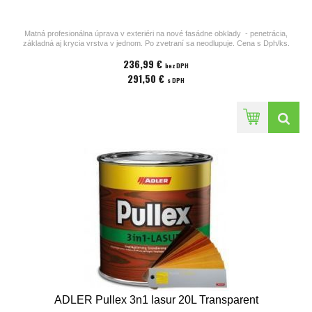
Matná profesionálna úprava v exteriéri na nové fasádne obklady - penetrácia,
základná aj krycia vrstva v jednom. Po zvetraní sa neodlupuje. Cena s Dph/ks.
1. náter Pullex 3n1 lasur (penetrácia aj vrchná vrstva v jednom)
236,99 €
2. náter Pullex 3n1 lasur
bez DPH
291,50 €
s DPH
Prosím vložte číslo nižšie odtieňu do poznámky pri zasielaní objednávky.
Iné odtiene na dopyt.
ADLER Pullex 3n1 lasur 20L Transparent