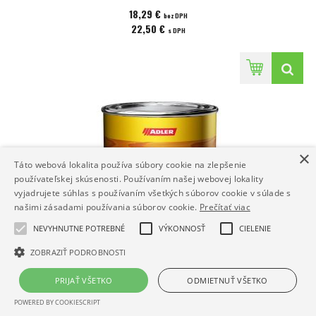
ktoré sa vyznačujú veľmi dobrou odolnosťou voči vode a dlhou životnosťou.
18,29 €
Ľahko spracovateľný. Bez prídavku rozpúšťadiel a zmäkčovadiel.
bez DPH
22,50 €
s DPH
×
Táto webová lokalita používa súbory cookie na zlepšenie
používateľskej skúsenosti. Používaním našej webovej lokality
vyjadrujete súhlas s používaním všetkých súborov cookie v súlade s
našimi zásadami používania súborov cookie.
Prečítať viac
NEVYHNUTNE POTREBNÉ
VÝKONNOSŤ
CIELENIE
ZOBRAZIŤ PODROBNOSTI
ADLER Pullex Aqua terra 0,75L Larche
PRIJAŤ VŠETKO
ODMIETNUŤ VŠETKO
Ekologický olej na báze vybraných obnoviteľných surovín pre interiér a exteriér.
POWERED BY COOKIESCRIPT
Produktom sa dajú dosiahnuť prirodzené, matné povrchy príjemné na dotyk,
ktoré sa vyznačujú veľmi dobrou odolnosťou voči vode a dlhou životnosťou.