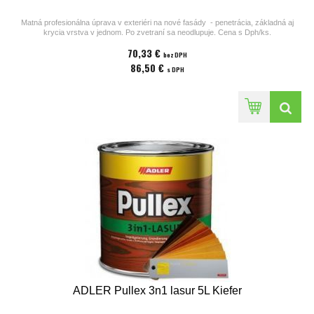
Matná profesionálna úprava v exteriéri na nové fasády - penetrácia, základná aj
krycia vrstva v jednom. Po zvetraní sa neodlupuje. Cena s Dph/ks.
70,33 €
Prosím vložte číslo nižšie odtieňu do poznámky pri zasielaní objednávky.
bez DPH
Iné odtiene na dopyt.
86,50 €
s DPH
ADLER Pullex 3n1 lasur 5L Kiefer