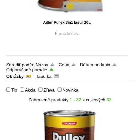
Adler Pullex 3in1 lasur 20L
6 produktov
Zoradiť podľa:
Názov
Cena
Dátum pridania
Odporúčané poradie
Obrázky
Tabuľka
Tip
Akcia
Zľava
Novinka
Zobrazené produkty
1 - 32
z celkových
32