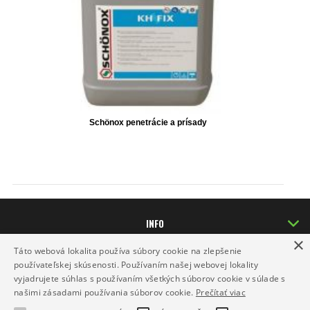
Schönox penetrácie a prísady
INFO
×
DODANIE TOVARU
Táto webová lokalita používa súbory cookie na zlepšenie
KONTAKT
používateľskej skúsenosti. Používaním našej webovej lokality
vyjadrujete súhlas s používaním všetkých súborov cookie v súlade s
našimi zásadami používania súborov cookie.
Prečítať viac