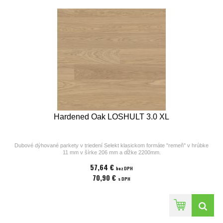
Hardened Oak LOSHULT 3.0 XL
Dubové dýhované parkety v triedení Selekt klasickom formáte "remeň" v hrúbke
11 mm v šírke 206 mm a dĺžke 2200mm.
Parkety z kolekcií výrobcu Bjelin sú vhodné na podlahové kúrenie. Povrchová
57,64 €
úprava parkiet pozostáva z laku v odtieni
bez DPH
Misty White, ostrých hrán a hladkého povrchu bez kartáča. Cena za 1m2
70,90 €
s DPH