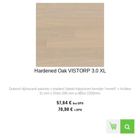
Hardened Oak VISTORP 3.0 XL
Dubové dýhované parkety v triedení Selekt klasickom formáte "remeň" v hrúbke
11 mm v šírke 206 mm a dĺžke 2200mm.
Parkety z kolekcií výrobcu Bjelin sú vhodné na podlahové kúrenie. Povrchová
57,64 €
úprava parkiet pozostáva z laku v odtieni
bez DPH
Powder White, ostrých hrán a hladkého povrchu bez kartáča. Cena za 1m2
70,90 €
s DPH