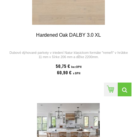
Hardened Oak DALBY 3.0 XL
Dubové dýhované parkety v triedení Natur klasickom formáte "remeň" v hrúbke
11 mm v šírke 206 mm a dĺžke 2200mm.
Parkety z kolekcií výrobcu Bjelin sú vhodné na podlahové kúrenie. Povrchová
50,75 €
úprava parkiet pozostáva z laku v odtieni
bez DPH
Powder White, ostrých hrán a hladkého povrchu bez kartáča. Cena za 1m2
60,90 €
s DPH