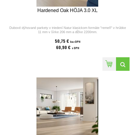
Hardened Oak HÖJA 3.0 XL
Dubové dýhované parkety v triedení Natur klasickom formáte "remeň" v hrúbke
11 mm v šírke 206 mm a dĺžke 2200mm.
Parkety z kolekcií výrobcu Bjelin sú vhodné na podlahové kúrenie. Povrchová
50,75 €
úprava parkiet pozostáva z laku v odtieni
bez DPH
Misty White, ostrých hrán a kartáčovaného povrchu. Cena za 1m2
60,90 €
s DPH