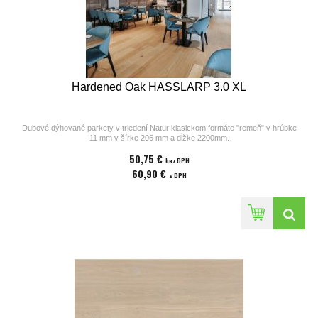
Hardened Oak HASSLARP 3.0 XL
Dubové dýhované parkety v triedení Natur klasickom formáte "remeň" v hrúbke
11 mm v šírke 206 mm a dĺžke 2200mm.
Parkety z kolekcií výrobcu Bjelin sú vhodné na podlahové kúrenie. Povrchová
50,75 €
úprava parkiet pozostáva z laku v odtieni
bez DPH
Misty White, ostrých hrán a hladkého povrchu bez kartáča. Cena za 1m2
60,90 €
s DPH