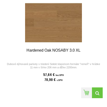
Hardened Oak NOSABY 3.0 XL
Dubové dýhované parkety v triedení Selekt klasickom formáte "remeň" v hrúbke
11 mm v šírke 206 mm a dĺžke 2200mm.
Parkety z kolekcií výrobcu Bjelin sú vhodné na podlahové kúrenie. Povrchová
57,64 €
úprava parkiet pozostáva z laku v odtieni
bez DPH
Honey, ostrých hrán a hladkého povrchu bez kartáča. Cena za 1m2
70,90 €
s DPH