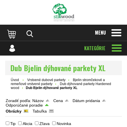
MENU
KATEGÓRIE
Dub Bjelin dýhované parkety XL
Úvod
Vrstvené dubové parkety
Bjelin stromčekové a
remeňové vrstvené parkety
Dub dýhované parkety Hardened
wood
Dub Bjelin dýhované parkety XL
Zoradiť podľa:
Názov
Cena
Dátum pridania
Odporúčané poradie
Obrázky
Tabuľka
Tip
Akcia
Zľava
Novinka