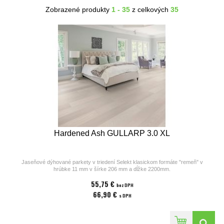
Zobrazené produkty
1 - 35
z celkových
35
Hardened Ash GULLARP 3.0 XL
Jaseňové dýhované parkety v triedení Selekt klasickom formáte "remeň" v
hrúbke 11 mm v šírke 206 mm a dĺžke 2200mm.
Parkety z kolekcií výrobcu Bjelin sú vhodné na podlahové kúrenie. Povrchová
55,75 €
úprava parkiet pozostáva z laku v odtieni
bez DPH
Powder White, ostrých hrán a hladkého povrchu bez kartáča. Cena za 1m2
66,90 €
s DPH