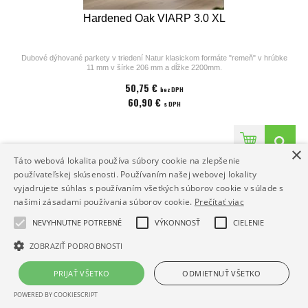
Hardened Oak VIARP 3.0 XL
Dubové dýhované parkety v triedení Natur klasickom formáte "remeň" v hrúbke
11 mm v šírke 206 mm a dĺžke 2200mm.
Parkety z kolekcií výrobcu Bjelin sú vhodné na podlahové kúrenie. Povrchová
50,75 €
úprava parkiet pozostáva z laku v odtieni
bez DPH
Powder White, ostrých hrán a kartáčovaného povrchu. Cena za 1m2
60,90 €
s DPH
×
Táto webová lokalita používa súbory cookie na zlepšenie
používateľskej skúsenosti. Používaním našej webovej lokality
vyjadrujete súhlas s používaním všetkých súborov cookie v súlade s
našimi zásadami používania súborov cookie.
Prečítať viac
NEVYHNUTNE POTREBNÉ
VÝKONNOSŤ
CIELENIE
ZOBRAZIŤ PODROBNOSTI
PRIJAŤ VŠETKO
ODMIETNUŤ VŠETKO
POWERED BY COOKIESCRIPT