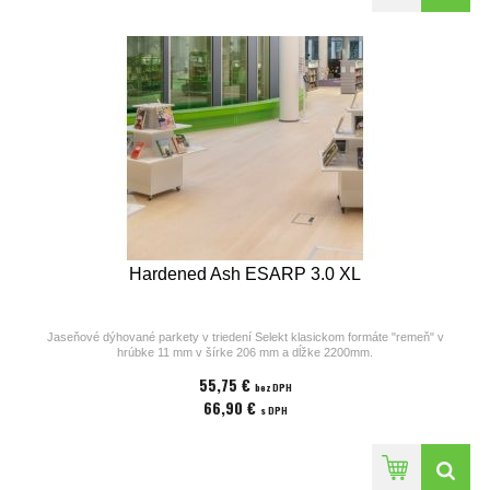
Hardened Ash ESARP 3.0 XL
Jaseňové dýhované parkety v triedení Selekt klasickom formáte "remeň" v
hrúbke 11 mm v šírke 206 mm a dĺžke 2200mm.
Parkety z kolekcií výrobcu Bjelin sú vhodné na podlahové kúrenie. Povrchová
55,75 €
úprava parkiet pozostáva z laku v odtieni
bez DPH
Misty White, ostrých hrán a hladkého povrchu bez kartáča. Cena za 1m2
66,90 €
s DPH