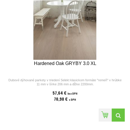
Hardened Oak GRYBY 3.0 XL
Dubové dýhované parkety v triedení Selekt klasickom formáte "remeň" v hrúbke
11 mm v šírke 206 mm a dĺžke 2200mm.
Parkety z kolekcií výrobcu Bjelin sú vhodné na podlahové kúrenie. Povrchová
57,64 €
úprava parkiet pozostáva z laku v odtieni
bez DPH
Earth Grey, ostrých hrán a hladkého povrchu bez kartáča. Cena za 1m2
70,90 €
s DPH