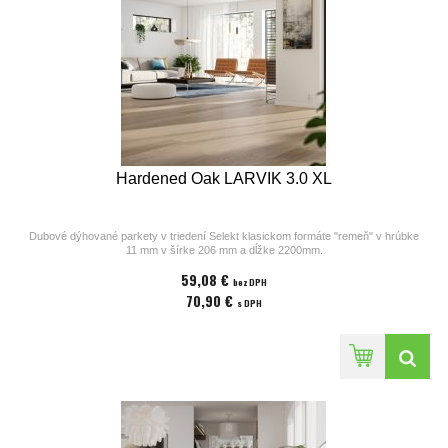
Hardened Oak LARVIK 3.0 XL
Dubové dýhované parkety v triedení Selekt klasickom formáte "remeň" v hrúbke
11 mm v šírke 206 mm a dĺžke 2200mm.
Parkety z kolekcií výrobcu Bjelin sú vhodné na podlahové kúrenie. Povrchová
59,08 €
úprava parkiet pozostáva z laku v odtieni
bez DPH
Powder White, ostrých hrán a kartáčovaného povrchu. Cena za 1m2
70,90 €
s DPH