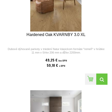
Hardened Oak KVARNBY 3.0 XL
Dubové dýhované parkety v triedení Natur klasickom formáte "remeň" v hrúbke
11 mm v šírke 206 mm a dĺžke 2200mm.
Parkety z kolekcií výrobcu Bjelin sú vhodné na podlahové kúrenie. Povrchová
49,25 €
úprava parkiet pozostáva z laku v odtieni
bez DPH
Natural, ostrých hrán a hladkého povrchu bez kartáča. Cena za 1m2
59,10 €
s DPH