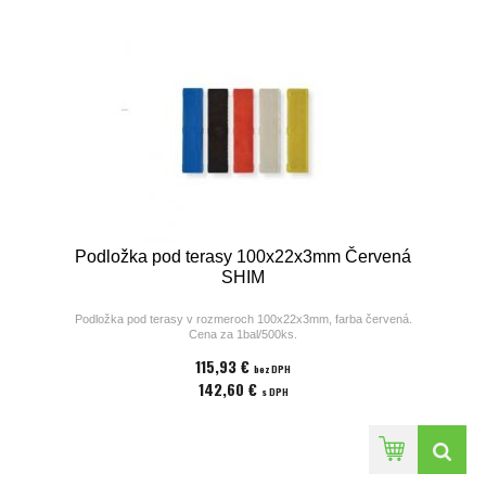
Podložka pod terasy 100x22x3mm Červená
SHIM
Podložka pod terasy v rozmeroch 100x22x3mm, farba červená.
Cena za 1bal/500ks.
115,93 €
bez DPH
142,60 €
s DPH