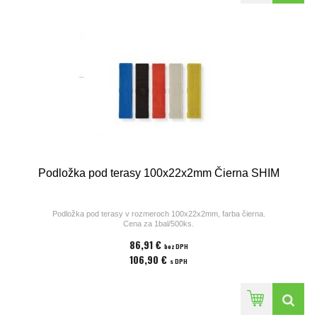
Podložka pod terasy 100x22x2mm Čierna SHIM
Podložka pod terasy v rozmeroch 100x22x2mm, farba čierna.
Cena za 1bal/500ks.
86,91 €
bez DPH
106,90 €
s DPH