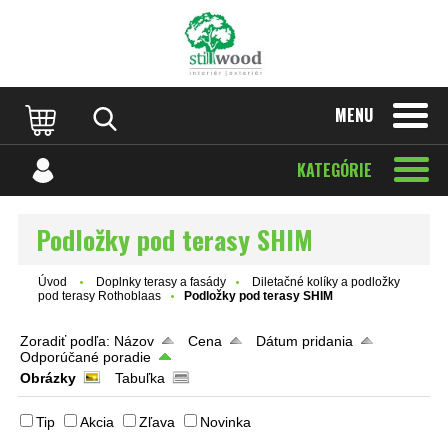
MENU
KATEGÓRIE
Podložky pod terasy SHIM
Úvod
Doplnky terasy a fasády
Diletačné kolíky a podložky
pod terasy Rothoblaas
Podložky pod terasy SHIM
Zoradiť podľa:
Názov
Cena
Dátum pridania
Odporúčané poradie
Obrázky
Tabuľka
Tip
Akcia
Zľava
Novinka