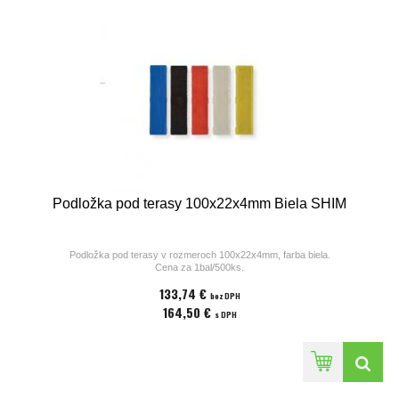
Podložka pod terasy 100x22x4mm Biela SHIM
Podložka pod terasy v rozmeroch 100x22x4mm, farba biela.
Cena za 1bal/500ks.
133,74 €
bez DPH
164,50 €
s DPH