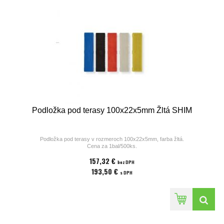
Podložka pod terasy 100x22x5mm Žltá SHIM
Podložka pod terasy v rozmeroch 100x22x5mm, farba žltá.
Cena za 1bal/500ks.
157,32 €
bez DPH
193,50 €
s DPH