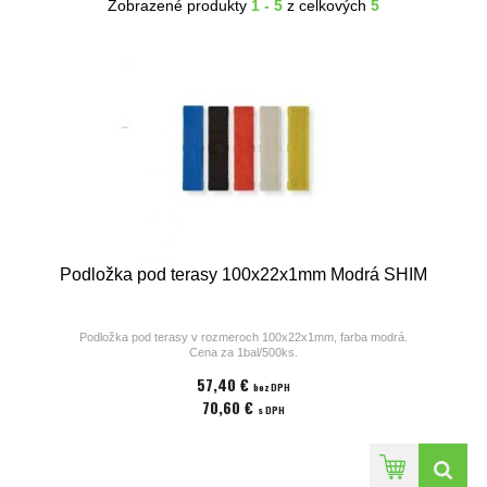
Zobrazené produkty
1 - 5
z celkových
5
Podložka pod terasy 100x22x1mm Modrá SHIM
Podložka pod terasy v rozmeroch 100x22x1mm, farba modrá.
Cena za 1bal/500ks.
57,40 €
bez DPH
70,60 €
s DPH