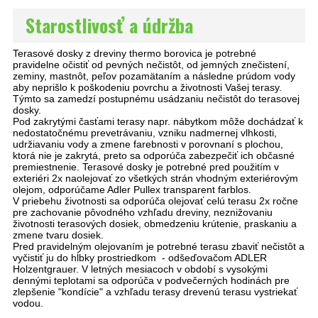
Starostlivosť a údržba
Terasové dosky z dreviny thermo borovica je potrebné
pravidelne očistiť od pevných nečistôt, od jemných znečistení,
zeminy, mastnôt, peľov pozamätaním a následne prúdom vody
aby neprišlo k poškodeniu povrchu a životnosti Vašej terasy.
Týmto sa zamedzí postupnému usádzaniu nečistôt do terasovej
dosky.
Pod zakrytými časťami terasy napr. nábytkom môže dochádzať k
nedostatočnému prevetrávaniu, vzniku nadmernej vlhkosti,
udržiavaniu vody a zmene farebnosti v porovnaní s plochou,
ktorá nie je zakrytá, preto sa odporúča zabezpečiť ich občasné
premiestnenie. Terasové dosky je potrebné pred použitím v
exteriéri 2x naolejovať zo všetkých strán vhodným exteriérovým
olejom, odporúčame Adler Pullex transparent farblos.
V priebehu životnosti sa odporúča olejovať celú terasu 2x ročne
pre zachovanie pôvodného vzhľadu dreviny, neznižovaniu
životnosti terasových dosiek, obmedzeniu krútenie, praskaniu a
zmene tvaru dosiek.
Pred pravidelným olejovaním je potrebné terasu zbaviť nečistôt a
vyčistiť ju do hĺbky prostriedkom - odšeďovačom ADLER
Holzentgrauer. V letných mesiacoch v období s vysokými
dennými teplotami sa odporúča v podvečerných hodinách pre
zlepšenie "kondície" a vzhľadu terasy drevenú terasu vystriekať
vodou.