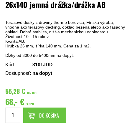
26x140 jemná drážka/drážka AB
Terasové dosky z dreviny thermo borovica, Fínska výroba,
vhodné ako terasový decking, obklad bezéna alebo ako fasádny
obklad. Dobrá stabilita, nižšia mechanickou odolnosťou.
Životnosť 10 - 15 rokov.
Kvalita AB.
Hrúbka 26 mm, šírka 140 mm. Cena za 1 m2.
Dĺžky od 3000 do 5400mm na dopyt.
Kód:
3101JDD
Dostupnosť:
na dopyt
55,28 €
BEZ DPH
68,- €
S DPH
DO KOŠÍKA