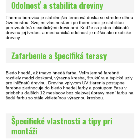
Odolnosť a stabilita dreviny
Thermo borovica je stabilnejšia terasová doska so stredne dlhou
životnosťou. Svojími vlastnosťami po thermizácii je stabilitou
porovnateľná s exotickými drevinami. Keďže sa jedná ihličnatú
drevinu jej tvrdosť a mechanická odolnosť je nižšia ako exotické
dreviny.
Zafarbenie a špecifiká terasy
Bledo hnedá, až tmavo hnedá farba. Veľm jemné farebné
rozdiely medzi doskami, výrazna kresba, štruktúra a typické uzly
pre ihličnatú drevinu. Drevina vplyvom UV žiarenia postupne
farebne zjednocuje do bledo hnedej farby a postupom času v
priebehu ďalších 12 mesiacov bez olejovej úpravy mení farbu na
šedú farbu so stále vidieteľnou výraznou kresbou.
Špecifické vlastnosti a tipy pri
montáži