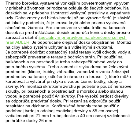
Thermo borovica vystavená vonkajším poveternostným vplyvom
v priebehu životnosti prirodzene oxiduje do šedých odtieňov. Na
doskách sa v priebehu životnosti vyskytnú praskliny a vypadnuté
uzly. Doba zmeny od bledo-hnedej až po výrazne šedú je závislá
od lokality podnebia, či je terasa krytá alebo priamo vystavená
slnečnému žiareniu. Pre zamedzenie vzniku trhlín na koncoch
dosiek sa pred inštaláciou dosiek odporúča koniec dosky presne
zarezať a ošetriť
špeciálnym prípravkom na ukončenie čelných
hrán ADLER.
Je odporúčané olejovať dosku obojstranne. Montáž
na clipy alebo systém uchytenia s viditeľnými skrutkami.
Je potrebné dodržať dostatočný spád terasy kvôli odvodu vody a
zabezpečiť prevetranie terasy z bočných strán. Pri použití na
balkónoch a na poschodí je treba zabezpečiť odvod vody do
potrubného systému. Treba zamedziť styku dreva so železnými
predmetmi (klince, trubky, zábradlia, zamedziť rezaniu železných
predmetov na terase, odložené náradie na terase...), ktoré môžu
korodovať a vytvárať pri styku s vodou čierne bodky, stopy a
škvrny. Pri montáži skrutkami zvrchu je potrebné použiť nerezové
skrutky, pri bazénoch a prostrediach s morskou alebo slanou
vodou je potrebné použiť A4 skrutky. Pre vysokú tvrdosť dreviny
sa odporúča predvŕtať dosky. Pri rezaní sa odporúča použiť
respirátor na dýchanie. Konštrukčné hranoly treba použiť z
podobnej tvrdej a odolnej exotickej dreviny v 35 cm osovej
vzdialenosti pri 21 mm hrubej doske a 40 cm osovej vzdialenosti
pri hrúbke dosky 26 mm.